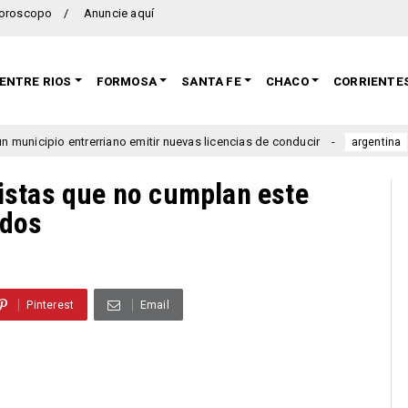
oroscopo
Anuncie aquí
ENTRE RIOS
FORMOSA
SANTA FE
CHACO
CORRIENTE
io entrerriano emitir nuevas licencias de conducir
Se lan
argentina
istas que no cumplan este
ados
Pinterest
Email