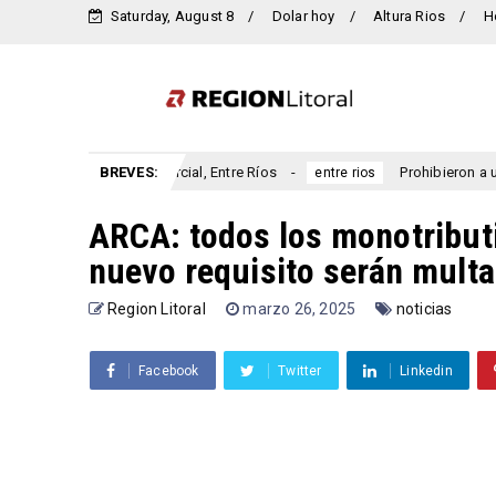
Saturday, August 8
Dolar hoy
Altura Rios
H
iversario San Marcial, Entre Ríos
BREVES:
Prohibieron a un municip
entre rios
ARCA: todos los monotribut
nuevo requisito serán mult
Region Litoral
marzo 26, 2025
noticias
Facebook
Twitter
Linkedin