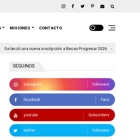
S
MISIONES
CONTACTO
zó una nueva inscripción a Becas Progresar 2026
Rigen alerta
clima
SEGUINOS
Instagram
Followers
facebook
Fans
youtube
Subscribers
twitter
Followers