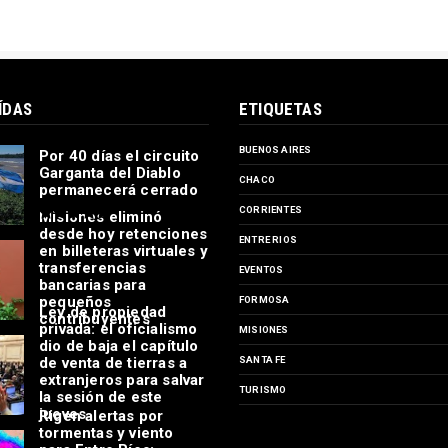
ÍDAS
ETIQUETAS
BUENOS AIRES
Por 40 días el circuito
Garganta del Diablo
CHACO
permanecerá cerrado
CORRIENTES
Misiones eliminó
desde hoy retenciones
ENTRE RIOS
en billeteras virtuales y
transferencias
EVENTOS
bancarias para
pequeños
FORMOSA
Ley de propiedad
contribuyentes
privada: el oficialismo
MISIONES
dio de baja el capítulo
de venta de tierras a
SANTA FE
extranjeros para salvar
TURISMO
la sesión de este
jueves
Rigen alertas por
tormentas y viento