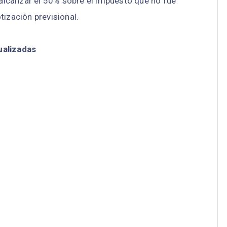
a alcanzar el 50% sobre el impuesto que no fue
tización previsional.
ualizadas