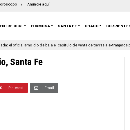
oroscopo
Anuncie aquí
ENTRE RIOS
FORMOSA
SANTA FE
CHACO
CORRIENTE
mo dio de baja el capítulo de venta de tierras a extranjeros para salvar la s
o, Santa Fe
Pinterest
Email