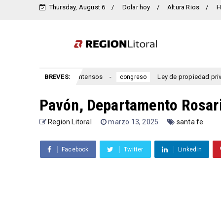
Thursday, August 6
Dolar hoy
Altura Rios
H
ómenos más intensos
BREVES:
Ley de propiedad privada: el oficialis
congreso
Pavón, Departamento Rosari
Region Litoral
marzo 13, 2025
santa fe
Facebook
Twitter
Linkedin