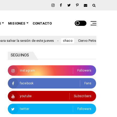
S
MISIONES
CONTACTO
esión de este jueves
Ciervo Petiso, Chaco
Colo
chaco
chaco
SEGUINOS
Instagram
Followers
facebook
Fans
youtube
Subscribers
twitter
Followers