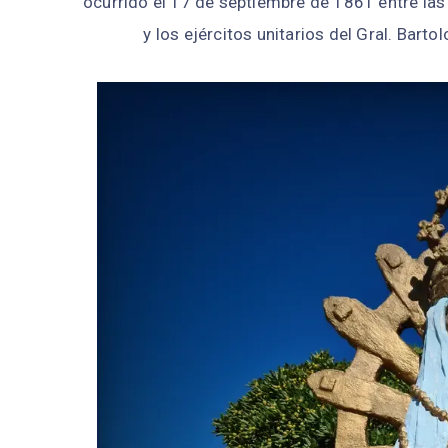
ocurrido el 17 de septiembre de 1861 entre las
y los ejércitos unitarios del Gral. Barto