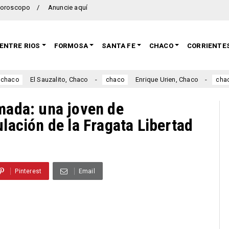
oroscopo
Anuncie aquí
ENTRE RIOS
FORMOSA
SANTA FE
CHACO
CORRIENTE
El Sauzalito, Chaco
Enrique Urien, Chaco
chaco
chaco
rmada: una joven de
ulación de la Fragata Libertad
Pinterest
Email