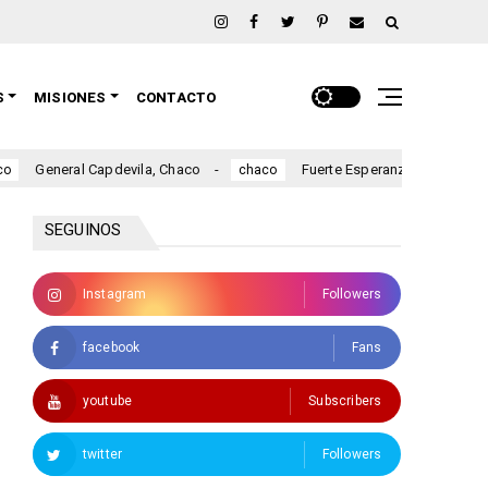
S
MISIONES
CONTACTO
General Capdevila, Chaco
Fuerte Esperanza, Chaco
chaco
Avia 
SEGUINOS
Instagram
Followers
facebook
Fans
youtube
Subscribers
twitter
Followers