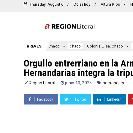
Thursday, August 6
Dolar hoy
Altura Rios
H
Colonia Benítez, Chaco
BREVES:
Colonia Elisa, Chaco
o
chaco
chaco
Orgullo entrerriano en la A
Hernandarias integra la trip
Region Litoral
junio 10, 2025
personajes
Facebook
Twitter
Linkedin