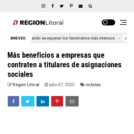
tre Ríos: cuándo se esperan los fenómenos más intensos
BREVES:
L
congreso
Más beneficios a empresas que
contraten a titulares de asignaciones
sociales
Region Litoral
julio 07, 2025
noticias