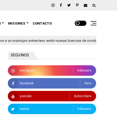
S
MISIONES
CONTACTO
pio entrerriano emitir nuevas licencias de conducir
Se la
argentina
SEGUINOS
Instagram
Followers
facebook
Fans
youtube
Subscribers
twitter
Followers