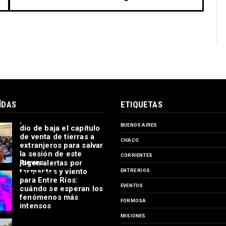
ÍDAS
ETIQUETAS
Ley de propiedad
privada: el oficialismo
BUENOS AIRES
dio de baja el capítulo
de venta de tierras a
CHACO
extranjeros para salvar
la sesión de este
CORRIENTES
jueves
Rigen alertas por
tormentas y viento
ENTRE RIOS
para Entre Ríos:
EVENTOS
cuándo se esperan los
fenómenos más
FORMOSA
intensos
MISIONES