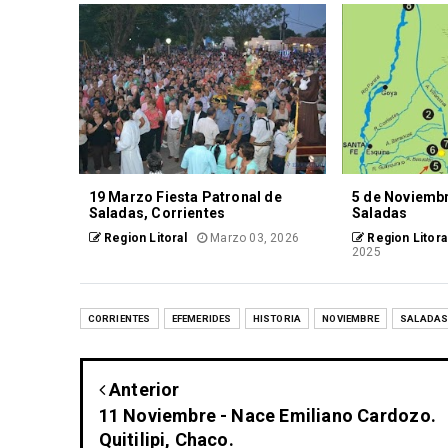
19 Marzo Fiesta Patronal de
5 de Noviembr
Saladas, Corrientes
Saladas
Region Litoral
Marzo 03, 2026
Region Litora
2025
CORRIENTES
EFEMERIDES
HISTORIA
NOVIEMBRE
SALADA
Anterior
11 Noviembre - Nace Emiliano Cardozo.
Quitilipi, Chaco.