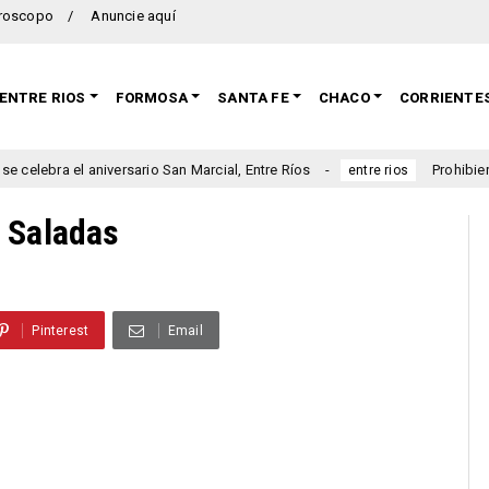
roscopo
Anuncie aquí
ENTRE RIOS
FORMOSA
SANTA FE
CHACO
CORRIENTE
niversario San Marcial, Entre Ríos
Prohibieron a un munici
entre rios
e Saladas
Pinterest
Email