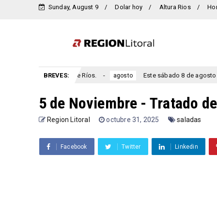
Sunday, August 9
Dolar hoy
Altura Rios
Ho
iamante, Entre Ríos.
BREVES:
Este sábado 8 de agosto se celebra el a
agosto
5 de Noviembre - Tratado d
Region Litoral
octubre 31, 2025
saladas
Facebook
Twitter
Linkedin