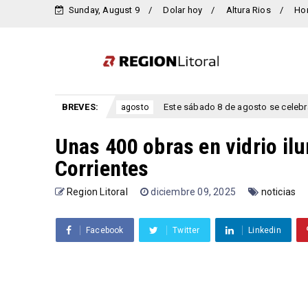
Sunday, August 9
Dolar hoy
Altura Rios
Ho
ntre Ríos.
BREVES:
Este sábado 8 de agosto se celebra el aniversario
agosto
Unas 400 obras en vidrio il
Corrientes
Region Litoral
diciembre 09, 2025
noticias
Facebook
Twitter
Linkedin