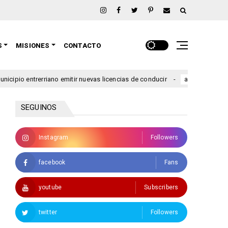
S
MISIONES
CONTACTO
rriano emitir nuevas licencias de conducir
Se lanzó una n
argentina
SEGUINOS
Instagram
Followers
facebook
Fans
youtube
Subscribers
twitter
Followers