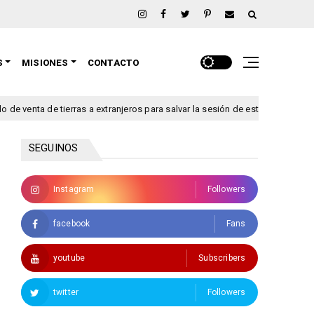
S
MISIONES
CONTACTO
ta de tierras a extranjeros para salvar la sesión de este jueves
chaco
SEGUINOS
Instagram
Followers
facebook
Fans
youtube
Subscribers
twitter
Followers