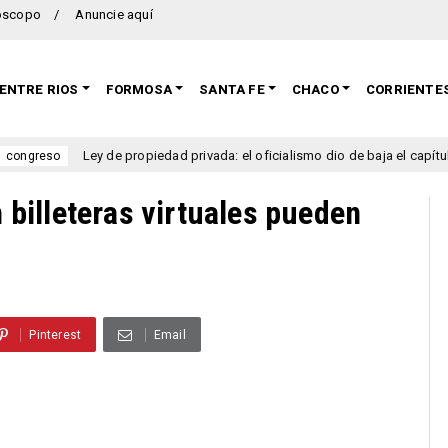
oscopo
Anuncie aquí
ENTRE RIOS
FORMOSA
SANTA FE
CHACO
CORRIENTE
Ley de propiedad privada: el oficialismo dio de baja el capítulo de ven
so
billeteras virtuales pueden
Pinterest
Email