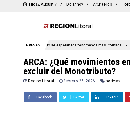
Friday, August 7
Dolar hoy
Altura Rios
Hor
ara Entre Ríos: cuándo se esperan los fenómenos más intensos
BREVES:
congre
ARCA: ¿Qué movimientos en 
excluir del Monotributo?
Region Litoral
febrero 25, 2026
noticias
Facebook
Twitter
Linkedin