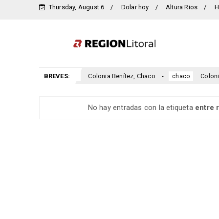
Thursday, August 6
Dolar hoy
Altura Rios
H
tiso, Chaco
BREVES:
Colonia Benítez, Chaco
Colonia E
chaco
chaco
No hay entradas con la etiqueta
entre 