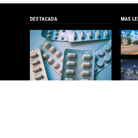
DESTACADA
MAS LE
Cuáles son los medicamentos
que se habilitaron para la venta
libre y que ya no tendrán
descuentos en farmacias
La Administración Nacional de
Medicamentos, Alimentos y Tecnología