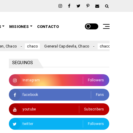
S
MISIONES
CONTACTO
 Chaco
General Capdevila, Chaco
Fuerte Espe
chaco
chaco
SEGUINOS
Instagram
Followers
facebook
Fans
youtube
Subscribers
twitter
Followers