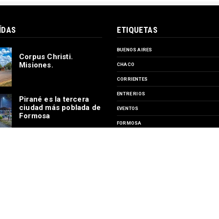
ÍDAS
ETIQUETAS
BUENOS AIRES
Corpus Christi.
Misiones.
CHACO
CORRIENTES
ENTRE RIOS
Pirané es la tercera
ciudad más poblada de
EVENTOS
Formosa
FORMOSA
MISIONES
Estación Ferrocarril
SANTA FE
Machagai, Chaco
TURISMO
Por 40 días el circuito
SUSCRIBIRSE A
Garganta del Diablo
permanecerá cerrado