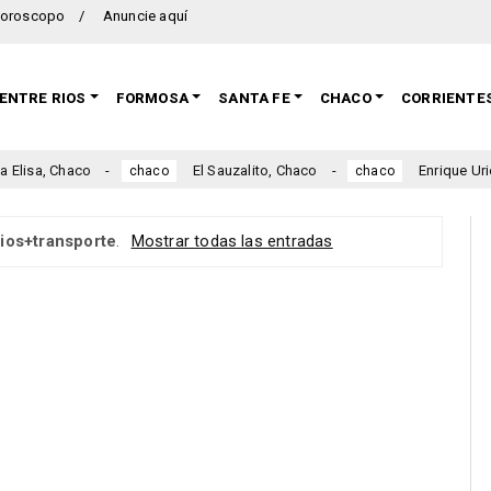
oroscopo
Anuncie aquí
ENTRE RIOS
FORMOSA
SANTA FE
CHACO
CORRIENTE
lisa, Chaco
El Sauzalito, Chaco
Enrique Urien,
chaco
chaco
rios+transporte
.
Mostrar todas las entradas