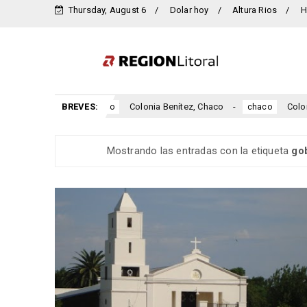
Thursday, August 6
Dolar hoy
Altura Rios
H
Petiso, Chaco
BREVES:
Colonia Benítez, Chaco
Colonia 
chaco
chaco
Mostrando las entradas con la etiqueta
go