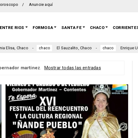
oroscopo
Anuncie aquí
ENTRE RIOS
FORMOSA
SANTA FE
CHACO
CORRIENTE
Elisa, Chaco
El Sauzalito, Chaco
Enrique Urien
chaco
chaco
bernador martinez
.
Mostrar todas las entradas