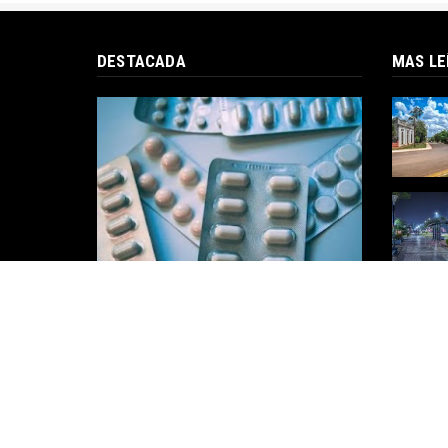
DESTACADA
MAS LE
Cuáles son los medicamentos
que se habilitaron para la venta
libre y que ya no tendrán
descuentos en farmacias
La Administración Nacional de
Medicamentos, Alimentos y Tecnología