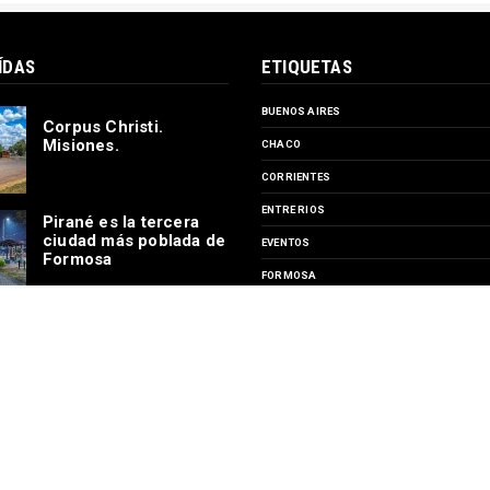
ÍDAS
ETIQUETAS
BUENOS AIRES
Corpus Christi.
Misiones.
CHACO
CORRIENTES
ENTRE RIOS
Pirané es la tercera
ciudad más poblada de
EVENTOS
Formosa
FORMOSA
MISIONES
Estación Ferrocarril
SANTA FE
Machagai, Chaco
TURISMO
Por 40 días el circuito
SUSCRIBIRSE A
Garganta del Diablo
permanecerá cerrado