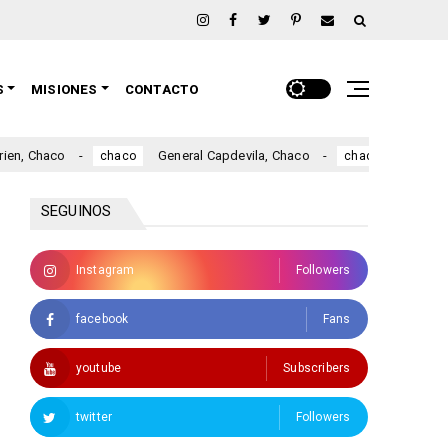
S
MISIONES
CONTACTO
, Chaco
General Capdevila, Chaco
Fuerte Esp
chaco
chaco
SEGUINOS
Instagram
Followers
facebook
Fans
youtube
Subscribers
twitter
Followers