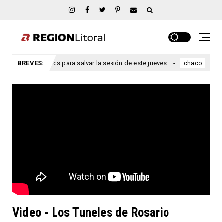
s a extranjeros para salvar la sesión de este jueves
BREVES:
Ciervo Pe
chaco
Video - Los Tuneles de Rosario