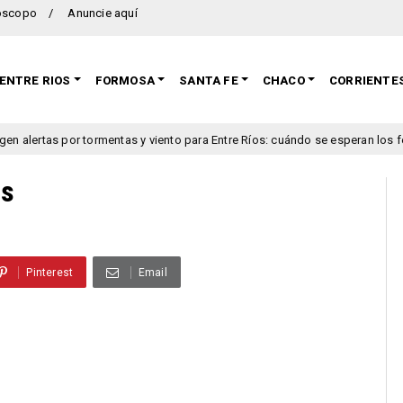
oscopo
Anuncie aquí
ENTRE RIOS
FORMOSA
SANTA FE
CHACO
CORRIENTE
 por tormentas y viento para Entre Ríos: cuándo se esperan los fenómenos 
os
Pinterest
Email