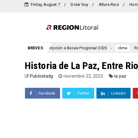
Friday, August 7
Dolar hoy
Altura Rios
Hor
 una nueva inscripción a Becas Progresar 2026
BREVES:
Rigen alertas
clima
Historia de La Paz, Entre Ri
Publicidadg
noviembre 22, 2023
la paz
Facebook
Twitter
Linkedin