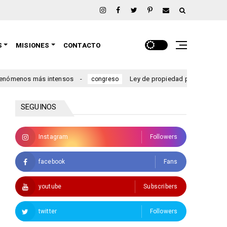
S
MISIONES
CONTACTO
más intensos
Ley de propiedad privada: el oficialismo dio 
congreso
SEGUINOS
Instagram
Followers
facebook
Fans
youtube
Subscribers
twitter
Followers