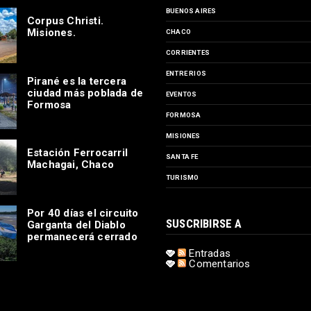
BUENOS AIRES
Corpus Christi.
Misiones.
CHACO
CORRIENTES
ENTRE RIOS
Pirané es la tercera
ciudad más poblada de
EVENTOS
Formosa
FORMOSA
MISIONES
Estación Ferrocarril
SANTA FE
Machagai, Chaco
TURISMO
Por 40 días el circuito
SUSCRIBIRSE A
Garganta del Diablo
permanecerá cerrado
Entradas
Comentarios