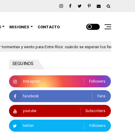
S
MISIONES
CONTACTO
as y viento para Entre Ríos: cuándo se esperan los fenómenos más intensos
SEGUINOS
Instagram
Followers
facebook
Fans
youtube
Subscribers
twitter
Followers