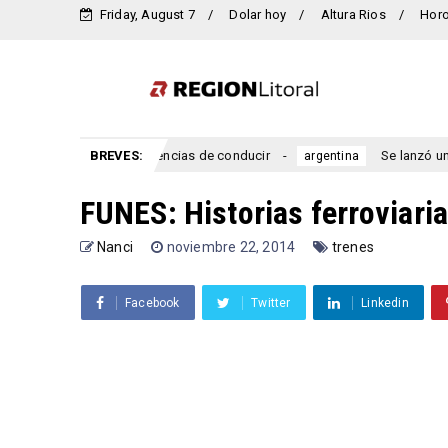
Friday, August 7
Dolar hoy
Altura Rios
Hor
 emitir nuevas licencias de conducir
BREVES:
Se lanzó una nueva i
argentina
FUNES: Historias ferroviaria
Nanci
noviembre 22, 2014
trenes
Facebook
Twitter
Linkedin