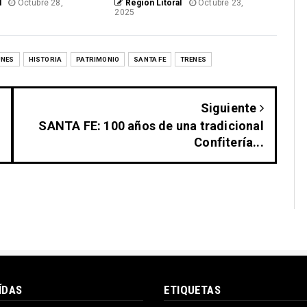
l
Octubre 28,
Region Litoral
Octubre 23,
2025
UNES
HISTORIA
PATRIMONIO
SANTA FE
TRENES
Siguiente
SANTA FE: 100 años de una tradicional
Confitería...
ÍDAS
ETIQUETAS