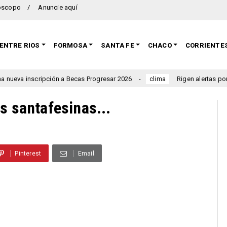
oscopo
Anuncie aquí
ENTRE RIOS
FORMOSA
SANTA FE
CHACO
CORRIENTE
nscripción a Becas Progresar 2026
Rigen alertas por torment
clima
s santafesinas...
Pinterest
Email