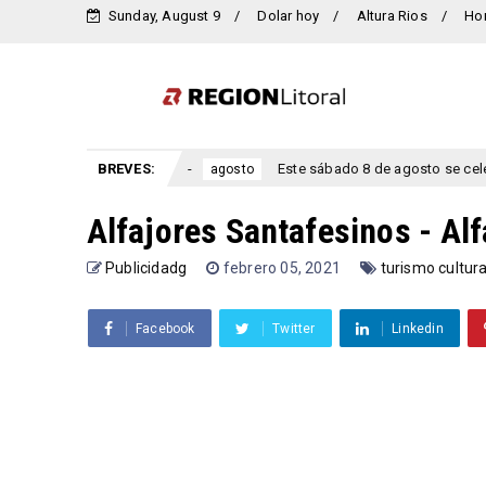
Sunday, August 9
Dolar hoy
Altura Rios
Ho
 Entre Ríos.
BREVES:
Este sábado 8 de agosto se celebra el aniversar
agosto
Alfajores Santafesinos - Al
Publicidadg
febrero 05, 2021
turismo cultura
Facebook
Twitter
Linkedin