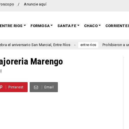
roscopo
Anuncie aquí
ENTRE RIOS
FORMOSA
SANTA FE
CHACO
CORRIENTE
io San Marcial, Entre Ríos
Prohibieron a un municipio entr
entre rios
fajoreria Marengo
l
Pinterest
Email