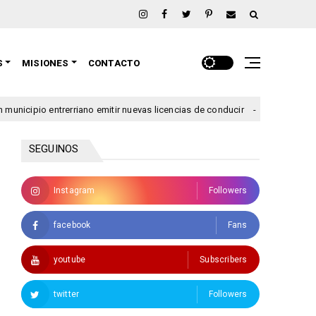
S
MISIONES
CONTACTO
erriano emitir nuevas licencias de conducir
Se lanzó una 
argentina
SEGUINOS
Instagram
Followers
facebook
Fans
youtube
Subscribers
twitter
Followers