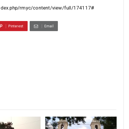
index.php/rmyc/content/view/full/174117#
Pinterest
Email