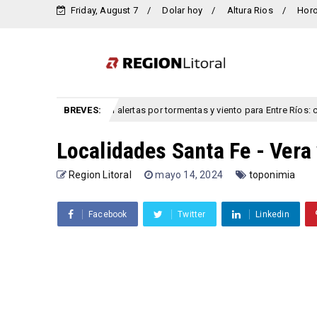
Friday, August 7
Dolar hoy
Altura Rios
Hor
Rigen alertas por tormentas y viento para Entre Ríos: cuándo 
BREVES:
clima
Localidades Santa Fe - Vera
Region Litoral
mayo 14, 2024
toponimia
Facebook
Twitter
Linkedin