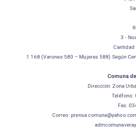
Sa
R
3 - No
Cantidad 
1.168 (Varones 580 – Mujeres 588) Según Cen
Comuna de 
Dirección: Zona Urb
Teléfono:
Fax: 0
Correo: prensa.comuna@yahoo.com
admcomunaverayp