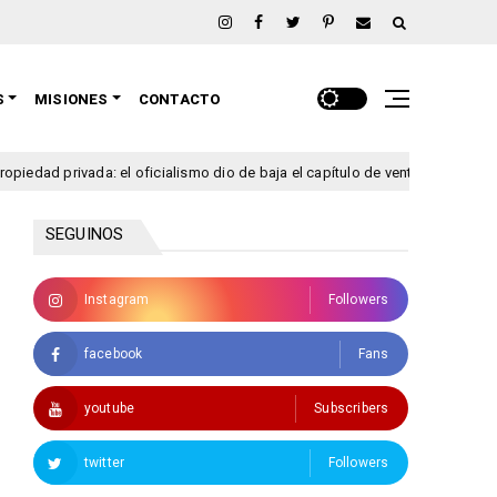
S
MISIONES
CONTACTO
ivada: el oficialismo dio de baja el capítulo de venta de tierras a extranjer
SEGUINOS
Instagram
Followers
facebook
Fans
youtube
Subscribers
twitter
Followers