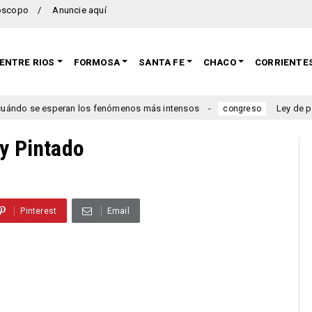
oscopo
Anuncie aquí
ENTRE RIOS
FORMOSA
SANTA FE
CHACO
CORRIENTE
se esperan los fenómenos más intensos
Ley de propiedad pr
congreso
 y Pintado
Pinterest
Email