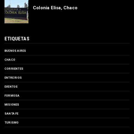
venta sin receta médic...
MAS LEÍDAS
Ley de propiedad privada: el oficialismo dio
de baja el capítulo de venta de tierras a
extranjeros para salvar la sesión de este
jueves
Rigen alertas por tormentas y viento para
Entre Ríos: cuándo se esperan los
fenómenos más intensos
Ciervo Petiso, Chaco
Colonia Elisa, Chaco