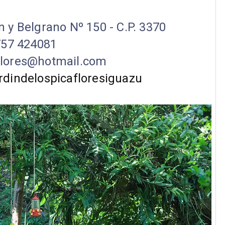
án y Belgrano Nº 150 - C.P. 3370
757 424081
flores@hotmail.com
dindelospicafloresiguazu