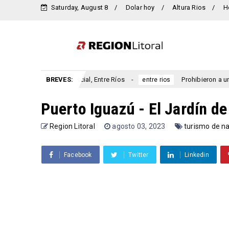
Saturday, August 8
Dolar hoy
Altura Rios
H
io San Marcial, Entre Ríos
BREVES:
Prohibieron a un municipio entr
entre rios
Puerto Iguazú - El Jardín de
Region Litoral
agosto 03, 2023
turismo de n
Facebook
Twitter
Linkedin