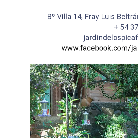
Bº Villa 14, Fray Luis Beltr
+ 54 3
jardindelospica
www.facebook.com/jar