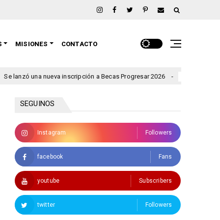
S
MISIONES
CONTACTO
nueva inscripción a Becas Progresar 2026
Rigen alertas por t
clima
SEGUINOS
Instagram
Followers
facebook
Fans
youtube
Subscribers
twitter
Followers