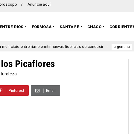
oroscopo
Anuncie aquí
ENTRE RIOS
FORMOSA
SANTA FE
CHACO
CORRIENTE
erriano emitir nuevas licencias de conducir
Se lanzó una 
argentina
 los Picaflores
aturaleza
Pinterest
Email