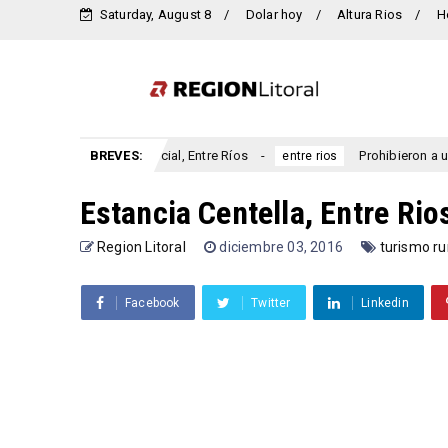
Saturday, August 8
Dolar hoy
Altura Rios
H
o San Marcial, Entre Ríos
BREVES:
Prohibieron a un municipio entre
entre rios
Estancia Centella, Entre Rio
Region Litoral
diciembre 03, 2016
turismo ru
Facebook
Twitter
Linkedin