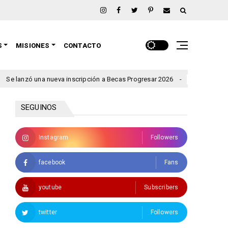
S
MISIONES
CONTACTO
ueva inscripción a Becas Progresar 2026
Rigen alertas por t
clima
SEGUINOS
Instagram
Followers
facebook
Fans
youtube
Subscribers
twitter
Followers