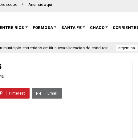
oroscopo
Anuncie aquí
ENTRE RIOS
FORMOSA
SANTA FE
CHACO
CORRIENTE
rriano emitir nuevas licencias de conducir
Se lanzó una n
argentina
s
ral
Pinterest
Email