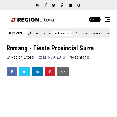
cial, Entre Ríos
BREVES:
Prohibieron a un municipio entrerriano em
entre rios
Romang - Fiesta Provincial Suiza
Region Litoral
julio 30, 2018
santa fe