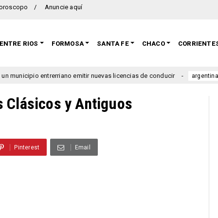
oroscopo
Anuncie aquí
ENTRE RIOS
FORMOSA
SANTA FE
CHACO
CORRIENTE
o entrerriano emitir nuevas licencias de conducir
Se lanzó
argentina
 Clásicos y Antiguos
Pinterest
Email