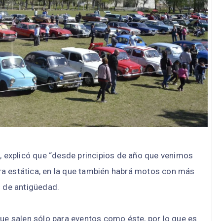
, explicó que “desde principios de año que venimos
ra estática, en la que también habrá motos con más
 de antigüedad.
que salen sólo para eventos como éste, por lo que es