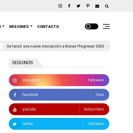
S
MISIONES
CONTACTO
 una nueva inscripción a Becas Progresar 2026
Rigen alertas
clima
SEGUINOS
Instagram
Followers
facebook
Fans
youtube
Subscribers
twitter
Followers