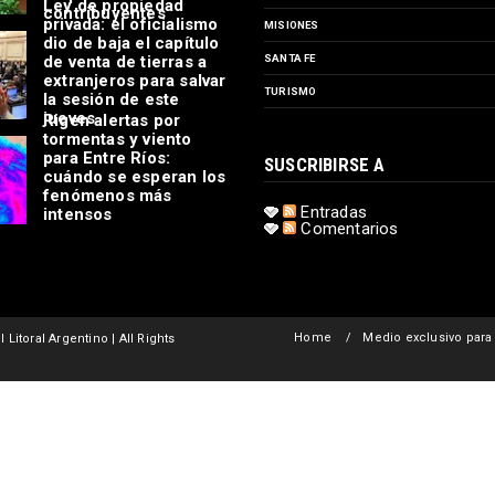
Ley de propiedad
contribuyentes
privada: el oficialismo
MISIONES
dio de baja el capítulo
de venta de tierras a
SANTA FE
extranjeros para salvar
TURISMO
la sesión de este
jueves
Rigen alertas por
tormentas y viento
para Entre Ríos:
SUSCRIBIRSE A
cuándo se esperan los
fenómenos más
Entradas
intensos
Comentarios
Home
Medio exclusivo para
 Litoral Argentino | All Rights