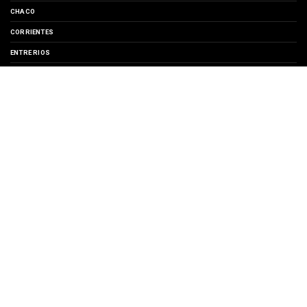
CHACO
CORRIENTES
ENTRE RIOS
EVENTOS
FORMOSA
MISIONES
SANTA FE
TURISMO
SUSCRIBIRSE A
Entradas
Comentarios
Copyright ©
2026 | Región Litoral | Noticias, Turismo y Cultura del Litoral
Argentino | All Rights Reserved