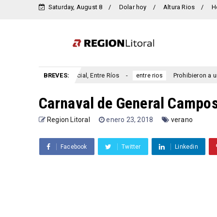
Saturday, August 8
Dolar hoy
Altura Rios
H
ersario San Marcial, Entre Ríos
BREVES:
Prohibieron a un municipio
entre rios
Carnaval de General Campos
Region Litoral
enero 23, 2018
verano
Facebook
Twitter
Linkedin