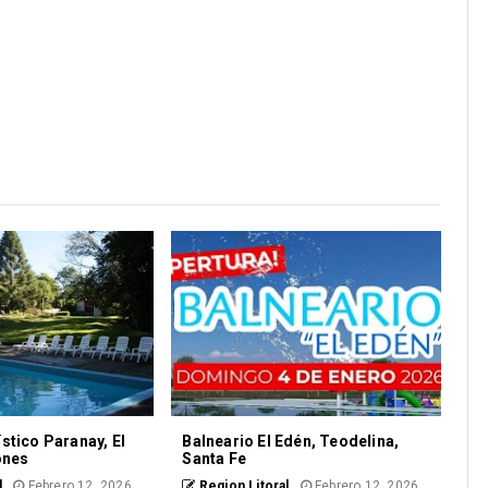
stico Paranay, El
Balneario El Edén, Teodelina,
ones
Santa Fe
l
Febrero 12, 2026
Region Litoral
Febrero 12, 2026