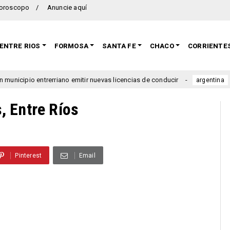
oroscopo
Anuncie aquí
ENTRE RIOS
FORMOSA
SANTA FE
CHACO
CORRIENTE
 entrerriano emitir nuevas licencias de conducir
Se lanzó
argentina
, Entre Ríos
Pinterest
Email