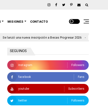
S
MISIONES
CONTACTO
 una nueva inscripción a Becas Progresar 2026
Rigen alertas 
clima
SEGUINOS
Instagram
Followers
facebook
Fans
youtube
Subscribers
twitter
Followers