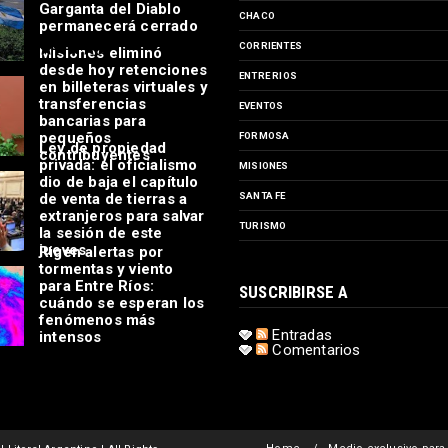
Garganta del Diablo
CHACO
permanecerá cerrado
CORRIENTES
Misiones eliminó
desde hoy retenciones
ENTRE RIOS
en billeteras virtuales y
transferencias
EVENTOS
bancarias para
pequeños
FORMOSA
Ley de propiedad
contribuyentes
privada: el oficialismo
MISIONES
dio de baja el capítulo
de venta de tierras a
SANTA FE
extranjeros para salvar
TURISMO
la sesión de este
jueves
Rigen alertas por
tormentas y viento
para Entre Ríos:
SUSCRIBIRSE A
cuándo se esperan los
fenómenos más
Entradas
intensos
Comentarios