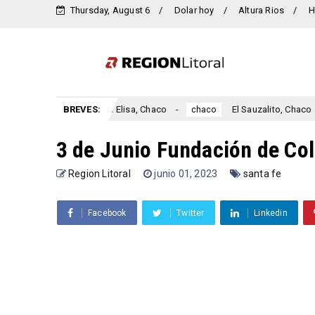
Thursday, August 6
Dolar hoy
Altura Rios
H
Colonia Elisa, Chaco
BREVES:
El Sauzalito, Chaco
chaco
chaco
c
3 de Junio Fundación de Co
Region Litoral
junio 01, 2023
santa fe
Facebook
Twitter
Linkedin