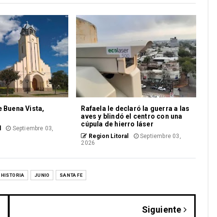
e Buena Vista,
Rafaela le declaró la guerra a las
aves y blindó el centro con una
cúpula de hierro láser
l
Septiembre 03,
Region Litoral
Septiembre 03,
2026
HISTORIA
JUNIO
SANTA FE
Siguiente