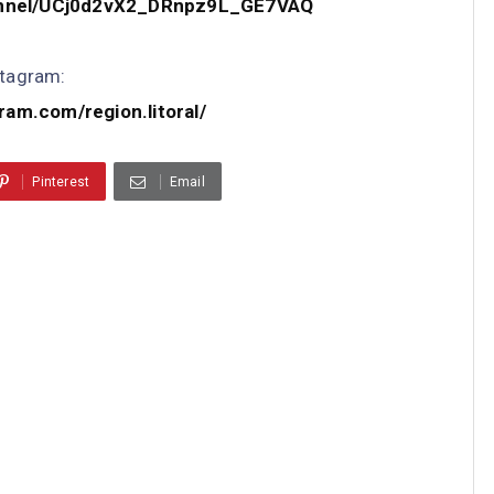
annel/UCj0d2vX2_DRnpz9L_GE7VAQ
stagram:
ram.com/region.litoral/
Pinterest
Email