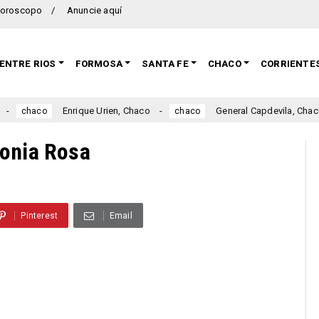
oroscopo
Anuncie aquí
ENTRE RIOS
FORMOSA
SANTA FE
CHACO
CORRIENTE
Enrique Urien, Chaco
General Capdevila, Chaco
haco
chaco
lonia Rosa
Pinterest
Email