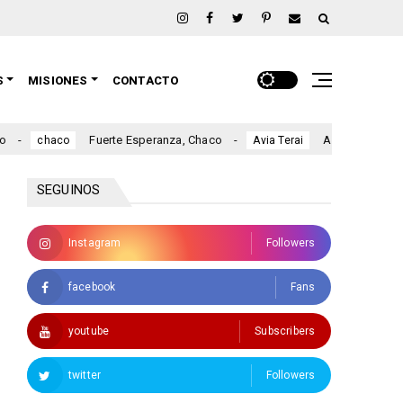
S
MISIONES
CONTACTO
Fuerte Esperanza, Chaco
Avia Terai, Chaco
chaco
Avia Terai
SEGUINOS
Instagram
Followers
facebook
Fans
youtube
Subscribers
twitter
Followers