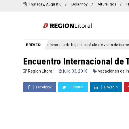
Thursday, August 6
Dolar hoy
Altura Rios
H
dad privada: el oficialismo dio de baja el capítulo de venta de tierras a extr
BREVES:
Encuentro Internacional de 
Region Litoral
julio 03, 2018
vacaciones de in
Facebook
Twitter
Linkedin