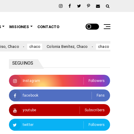
S
MISIONES
CONTACTO
haco
Colonia Benítez, Chaco
Colonia Elisa, Ch
chaco
chaco
SEGUINOS
Instagram
Followers
facebook
Fans
youtube
Subscribers
twitter
Followers