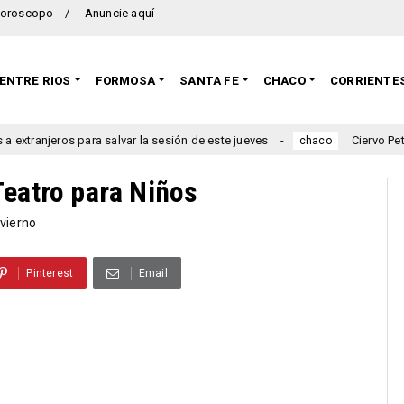
oroscopo
Anuncie aquí
ENTRE RIOS
FORMOSA
SANTA FE
CHACO
CORRIENTE
anjeros para salvar la sesión de este jueves
Ciervo Petiso, C
chaco
Teatro para Niños
vierno
Pinterest
Email