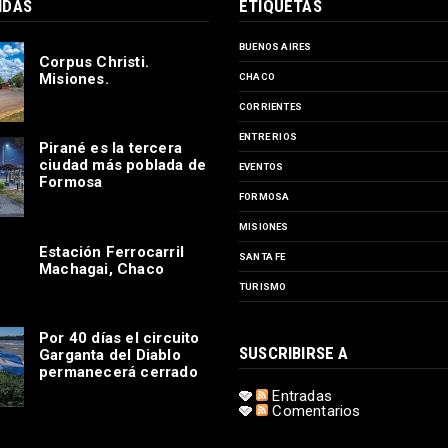
ÍDAS
ETIQUETAS
BUENOS AIRES
Corpus Christi.
Misiones.
CHACO
CORRIENTES
ENTRE RIOS
Pirané es la tercera
ciudad más poblada de
EVENTOS
Formosa
FORMOSA
MISIONES
Estación Ferrocarril
SANTA FE
Machagai, Chaco
TURISMO
Por 40 días el circuito
SUSCRIBIRSE A
Garganta del Diablo
permanecerá cerrado
Entradas
Comentarios