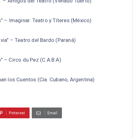
n” – Amigos del Teatro (Venado Tuerto)
s” – Imaginar. Teatro y Títeres (México)
via” – Teatro del Bardo (Paraná)
” – Circo du Pez (C.A.B.A)
nan los Cuentos (Cía. Cubano, Argentina)
Pinterest
Email