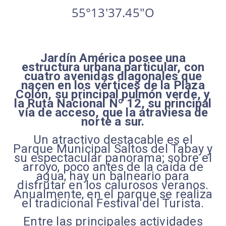
55°13'37.45"O
Jardín América posee una
estructura urbana particular, con
cuatro avenidas diagonales que
nacen en los vértices de la Plaza
Colón, su principal pulmón verde, y
la Ruta Nacional Nº 12, su principal
vía de acceso, que la atraviesa de
norte a sur.
Un atractivo destacable es el
Parque Municipal Saltos del Tabay y
su espectacular panorama; sobre el
arroyo, poco antes de la caída de
agua, hay un balneario para
disfrutar en los calurosos veranos.
Anualmente, en el parque se realiza
el tradicional Festival del Turista.
Entre las principales actividades