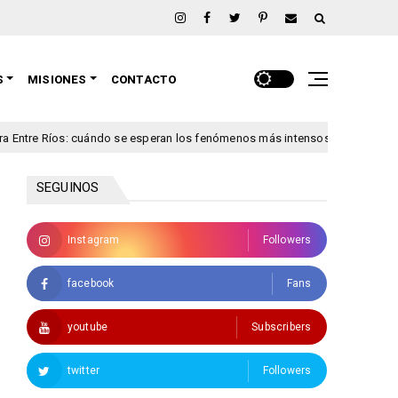
S
MISIONES
CONTACTO
ándo se esperan los fenómenos más intensos
Ley de propie
congreso
SEGUINOS
Instagram
Followers
facebook
Fans
youtube
Subscribers
twitter
Followers