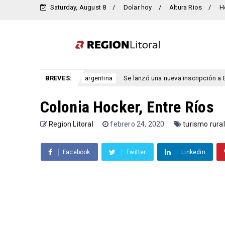
Saturday, August 8
Dolar hoy
Altura Rios
H
ucir
BREVES:
Se lanzó una nueva inscripción a Becas Progresar 2
argentina
Colonia Hocker, Entre Ríos
Region Litoral
febrero 24, 2020
turismo rural
Facebook
Twitter
Linkedin