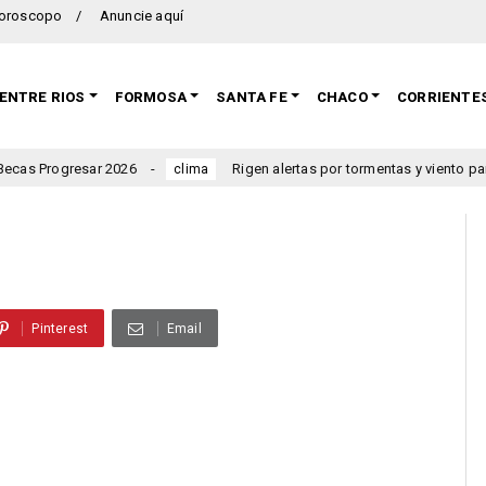
oroscopo
Anuncie aquí
ENTRE RIOS
FORMOSA
SANTA FE
CHACO
CORRIENTE
026
Rigen alertas por tormentas y viento para Entre Ríos: cu
clima
Pinterest
Email