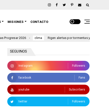
S
MISIONES
CONTACTO
gresar 2026
Rigen alertas por tormentas y viento para Entre 
clima
SEGUINOS
Instagram
Followers
facebook
Fans
youtube
Subscribers
twitter
Followers