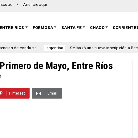
oscopo
Anuncie aquí
ENTRE RIOS
FORMOSA
SANTA FE
CHACO
CORRIENTE
s de conducir
Se lanzó una nueva inscripción a Becas Pro
argentina
 Primero de Mayo, Entre Ríos
o
Pinterest
Email