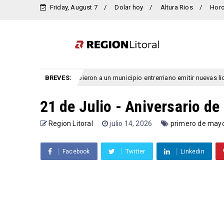
Friday, August 7
Dolar hoy
Altura Rios
Hor
Prohibieron a un municipio entrerriano emitir nuevas licencia
BREVES:
entre rios
21 de Julio - Aniversario de
Region Litoral
julio 14, 2026
primero de may
Facebook
Twitter
Linkedin