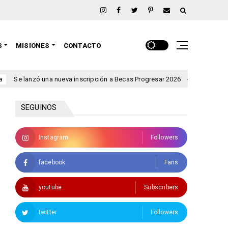
S
MISIONES
CONTACTO
nzó una nueva inscripción a Becas Progresar 2026
Rigen aler
clima
SEGUINOS
Instagram
Followers
facebook
Fans
youtube
Subscribers
twitter
Followers