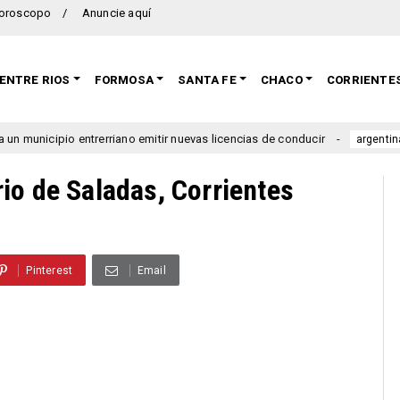
oroscopo
Anuncie aquí
ENTRE RIOS
FORMOSA
SANTA FE
CHACO
CORRIENTE
ipio entrerriano emitir nuevas licencias de conducir
Se la
argentina
io de Saladas, Corrientes
Pinterest
Email