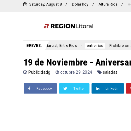
Saturday, August 8
Dolar hoy
Altura Rios
H
aniversario San Marcial, Entre Ríos
BREVES:
Prohibieron a un munic
entre rios
19 de Noviembre - Aniversar
Publicidadg
octubre 29, 2024
saladas
Facebook
Twitter
Linkedin