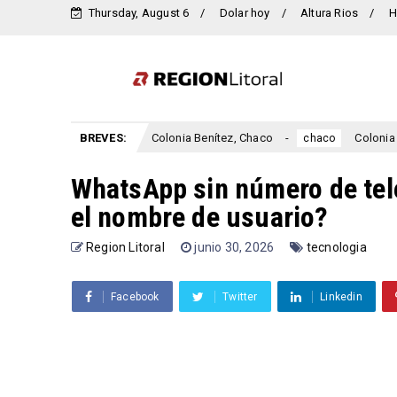
Thursday, August 6
Dolar hoy
Altura Rios
H
, Chaco
BREVES:
Colonia Benítez, Chaco
Colonia Elisa,
chaco
chaco
WhatsApp sin número de tel
el nombre de usuario?
Region Litoral
junio 30, 2026
tecnologia
Facebook
Twitter
Linkedin