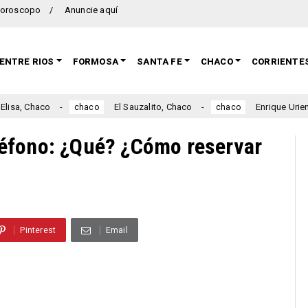
oroscopo
Anuncie aquí
ENTRE RIOS
FORMOSA
SANTA FE
CHACO
CORRIENTE
 Chaco
El Sauzalito, Chaco
Enrique Urien, Chac
chaco
chaco
éfono: ¿Qué? ¿Cómo reservar
Pinterest
Email