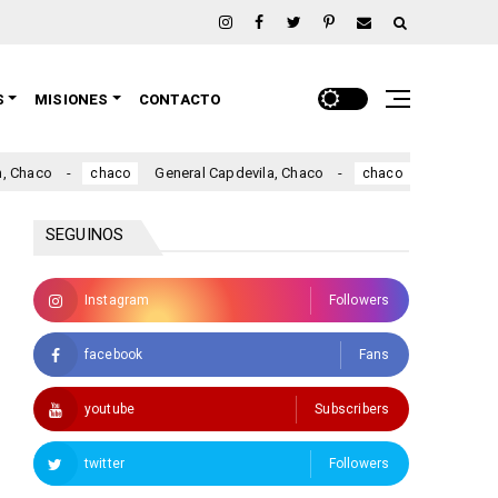
S
MISIONES
CONTACTO
o
General Capdevila, Chaco
Fuerte Esperanza
chaco
chaco
SEGUINOS
Instagram
Followers
facebook
Fans
youtube
Subscribers
twitter
Followers