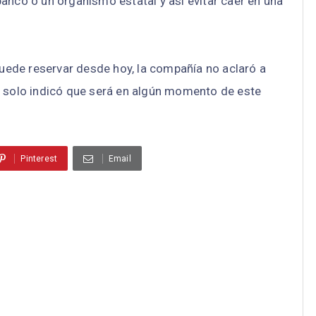
anco o un organismo estatal y así evitar caer en una
ede reservar desde hoy, la compañía no aclaró a
; solo indicó que será en algún momento de este
Pinterest
Email