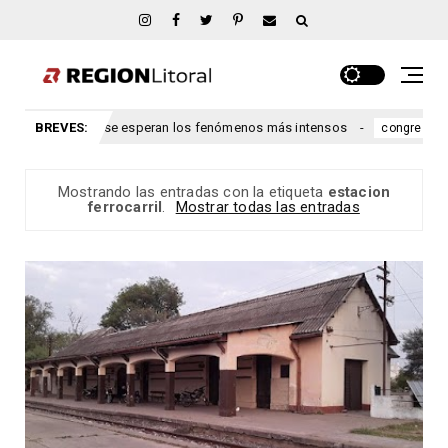
uándo se esperan los fenómenos más intensos
BREVES:
Ley de propi
congreso
Mostrando las entradas con la etiqueta
estacion
ferrocarril
.
Mostrar todas las entradas