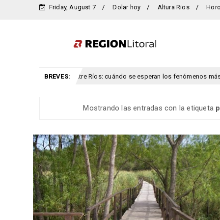
Friday, August 7
Dolar hoy
Altura Rios
Hor
mentas y viento para Entre Ríos: cuándo se esperan los fenómenos más inte
BREVES:
Mostrando las entradas con la etiqueta
p