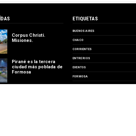
ÍDAS
ETIQUETAS
BUENOS AIRES
Corpus Christi.
Misiones.
CHACO
CORRIENTES
ENTRE RIOS
Pirané es la tercera
ciudad más poblada de
EVENTOS
Formosa
FORMOSA
MISIONES
Estación Ferrocarril
SANTA FE
Machagai, Chaco
TURISMO
Por 40 días el circuito
SUSCRIBIRSE A
Garganta del Diablo
permanecerá cerrado