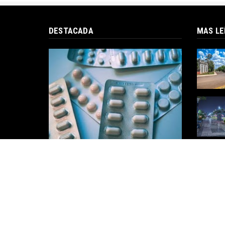
DESTACADA
MAS LE
Cuáles son los medicamentos
que se habilitaron para la venta
libre y que ya no tendrán
descuentos en farmacias
La Administración Nacional de
Medicamentos, Alimentos y Tecnología