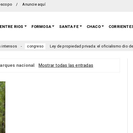
oscopo
Anuncie aquí
ENTRE RIOS
FORMOSA
SANTA FE
CHACO
CORRIENTE
nsos
Ley de propiedad privada: el oficialismo dio de baja e
congreso
arques nacional
.
Mostrar todas las entradas