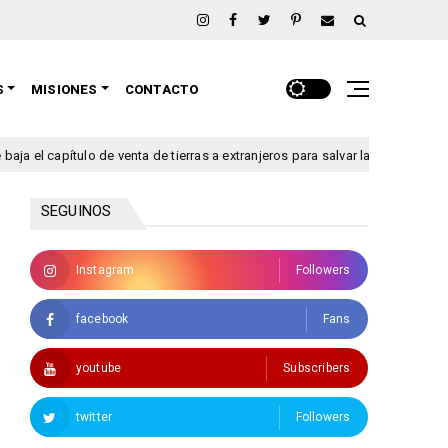
S
MISIONES
CONTACTO
l capítulo de venta de tierras a extranjeros para salvar la sesión de este ju
SEGUINOS
Instagram
Followers
facebook
Fans
youtube
Subscribers
twitter
Followers