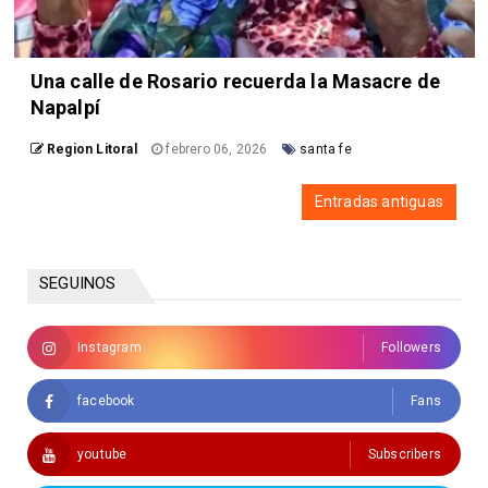
Una calle de Rosario recuerda la Masacre de
Napalpí
Region Litoral
febrero 06, 2026
santa fe
Entradas antiguas
SEGUINOS
Instagram
Followers
facebook
Fans
youtube
Subscribers