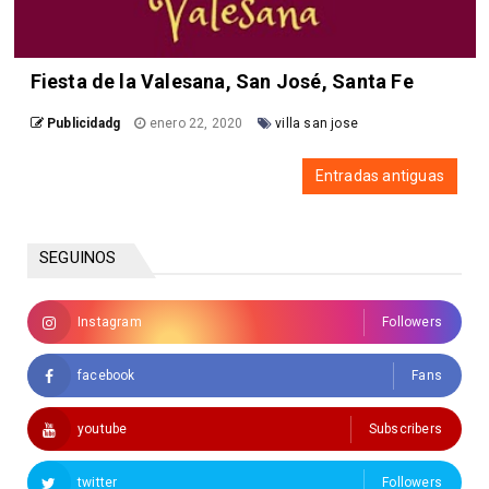
Fiesta de la Valesana, San José, Santa Fe
Publicidadg
enero 22, 2020
villa san jose
Entradas antiguas
SEGUINOS
Instagram
Followers
facebook
Fans
youtube
Subscribers
twitter
Followers