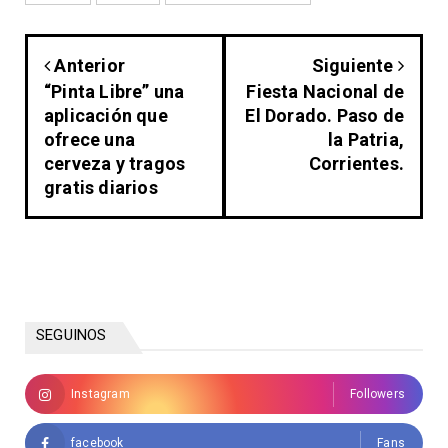
Anterior
Siguiente
“Pinta Libre” una
Fiesta Nacional de
aplicación que
El Dorado. Paso de
ofrece una
la Patria,
cerveza y tragos
Corrientes.
gratis diarios
SEGUINOS
Instagram
Followers
facebook
Fans