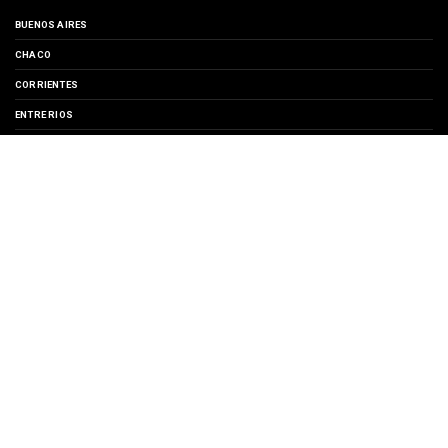
BUENOS AIRES
CHACO
CORRIENTES
ENTRE RIOS
EVENTOS
FORMOSA
MISIONES
SANTA FE
TURISMO
SUSCRIBIRSE A
Entradas
Comentarios