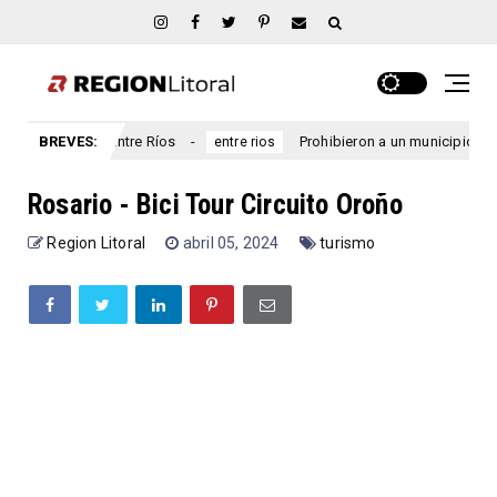
arcial, Entre Ríos
BREVES:
Prohibieron a un municipio entrerriano 
entre rios
Rosario - Bici Tour Circuito Oroño
Region Litoral
abril 05, 2024
turismo