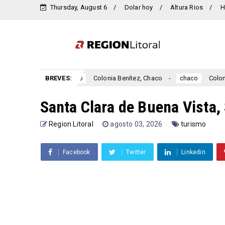
Thursday, August 6
Dolar hoy
Altura Rios
H
Chaco
BREVES:
Colonia Benítez, Chaco
Colonia Elisa, C
chaco
chaco
Santa Clara de Buena Vista,
Region Litoral
agosto 03, 2026
turismo
Facebook
Twitter
Linkedin