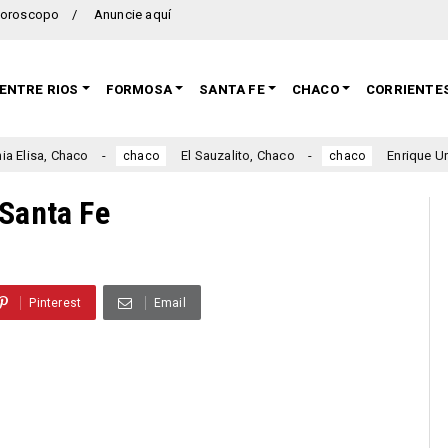
oroscopo
Anuncie aquí
ENTRE RIOS
FORMOSA
SANTA FE
CHACO
CORRIENTE
haco
El Sauzalito, Chaco
Enrique Urien, Chaco
chaco
chaco
 Santa Fe
Pinterest
Email