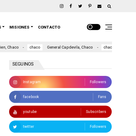
S
MISIONES
CONTACTO
General Capdevila, Chaco
Fuerte Esperanza, 
chaco
chaco
SEGUINOS
Instagram
Followers
facebook
Fans
youtube
Subscribers
twitter
Followers