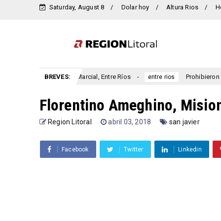
Saturday, August 8
Dolar hoy
Altura Rios
H
aniversario San Marcial, Entre Ríos
BREVES:
Prohibieron a un muni
entre rios
Florentino Ameghino, Misio
Region Litoral
abril 03, 2018
san javier
Facebook
Twitter
Linkedin