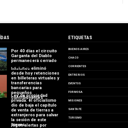
ÍDAS
ETIQUETAS
BUENOS AIRES
Por 40 días el circuito
Garganta del Diablo
CHACO
permanecerá cerrado
CORRIENTES
Misiones eliminó
desde hoy retenciones
ENTRE RIOS
en billeteras virtuales y
transferencias
EVENTOS
bancarias para
pequeños
FORMOSA
Ley de propiedad
contribuyentes
privada: el oficialismo
MISIONES
dio de baja el capítulo
de venta de tierras a
SANTA FE
extranjeros para salvar
TURISMO
la sesión de este
jueves
Rigen alertas por