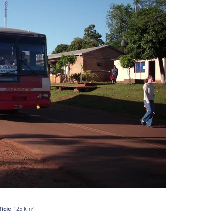
ficie
125 km²