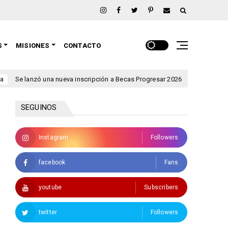
S
MISIONES
CONTACTO
anzó una nueva inscripción a Becas Progresar 2026
Rigen ale
clima
SEGUINOS
Instagram
Followers
facebook
Fans
youtube
Subscribers
twitter
Followers