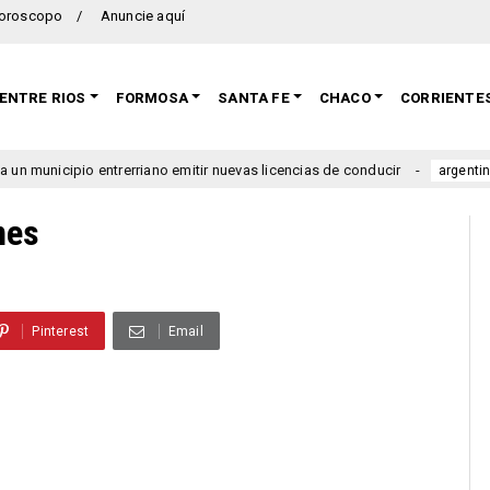
oroscopo
Anuncie aquí
ENTRE RIOS
FORMOSA
SANTA FE
CHACO
CORRIENTE
cipio entrerriano emitir nuevas licencias de conducir
Se l
argentina
nes
Pinterest
Email