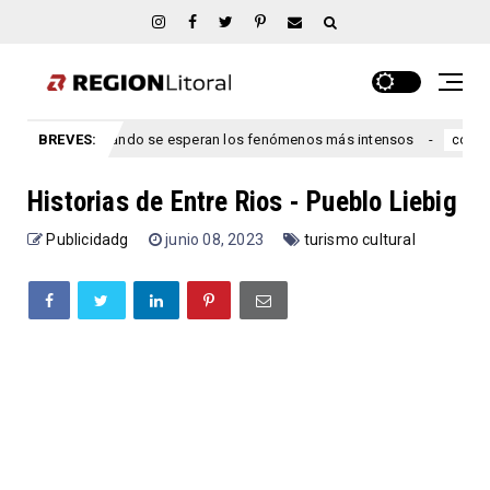
re Ríos: cuándo se esperan los fenómenos más intensos
BREVES:
Le
congreso
Historias de Entre Rios - Pueblo Liebig
Publicidadg
junio 08, 2023
turismo cultural