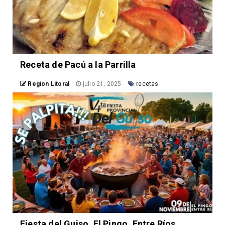
Receta de Pacú a la Parrilla
Region Litoral
julio 21, 2025
recetas
Fiesta del Guiso. El Pingo, Entre Ríos