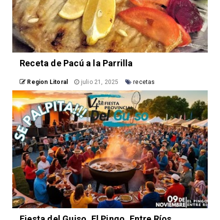
Receta de Pacú a la Parrilla
Region Litoral
julio 21, 2025
recetas
Fiesta del Guiso. El Pingo, Entre Ríos